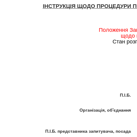
ІНСТРУКЦІЯ ЩОДО ПРОЦЕДУРИ 
Положення Зак
щодо 
Стан роз
П.І.Б.
Організація, об'єднання
П.І.Б. представника запитувача, посада