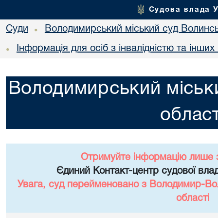
Судова влада 
Суди
Володимирський міський суд Волинсь
•
Інформація для осіб з інвалідністю та інши
•
Володимирський міськи
област
Отримуйте інформацію лише 
Єдиний Контакт-центр судової влад
Увага, суд перейменовано з Володимир-Вол
області