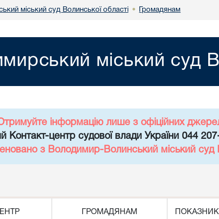
ький міський суд Волинської області
Громадянам
•
мирський міський суд В
Отримуйте інформацію лише з офіційних джере
й Контакт-центр судової влади України 044 207
еновано з Володимир-Волинський міський суд 
ЕНТР
ГРОМАДЯНАМ
ПОКАЗНИК