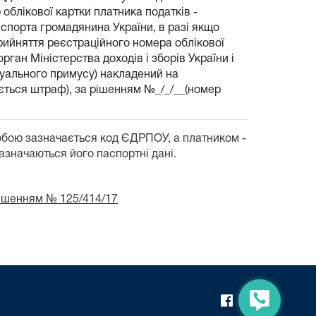
облікової картки платника податків -
аспорта громадянина України, в разі якщо
прийняття реєстраційного номера облікової
рган Міністерства доходів і зборів України і
есуального примусу) накладений на
гується штраф), за рішенням №_/_/__(номер
обою зазначається код ЄДРПОУ, а платником -
зазначаються його паспортні дані.
рішенням № 125/414/17