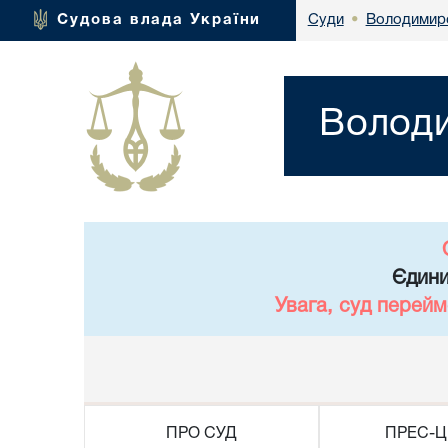
Володимирс
Судова влада України
Суди
•
Володи
Єдини
Увага, суд перейм
ПРО СУД
ПРЕС-Ц