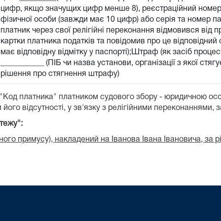
цифр, якщо значущих цифр менше 8), реєстраційний номер 
фізичної особи (завжди має 10 цифр) або серія та номер п
платник через свої релігійні переконання відмовився від 
картки платника податків та повідомив про це відповідний о
має відповідну відмітку у паспорті);Штраф (як засіб проц
___________ (ПІБ чи назва установи, організації з якої стя
рішення про стягнення штрафу)
 "Код платника" платником судового збору - юридичною ос
 його відсутності, у зв'язку з релігійними переконаннями, 
тежу":
ого примусу), накладений на Іванова Івана Івановича, за 