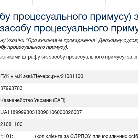
бу процесуального примусу) 
засобу процесуального приму
акону України "Про виконавче провадження" Державну судов
бу процесуального примусу).
божниками штрафу (як засобу процесуального примусу) за 
ГУК у м.Києві/Печерс.р-н/21081100
37993783
Казначейство України (ЕАП)
UA118999980313090106000026007
21081100
*;101;_________(код клієнта за ЄДРПОУ для юридичних осі