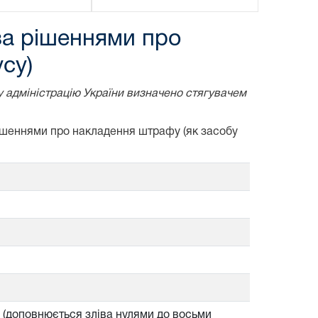
за рішеннями про
су)
у адміністрацію України визначено стягувачем
рішеннями про накладення штрафу (як засобу
б (доповнюється зліва нулями до восьми