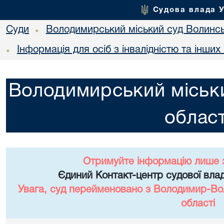
Судова влада 
Суди
Володимирський міський суд Волинсь
•
Інформація для осіб з інвалідністю та інши
•
Володимирський міськи
област
Отримуйте інформацію лише 
Єдиний Контакт-центр судової влад
Увага, суд перейменовано з Володимир-Вол
області