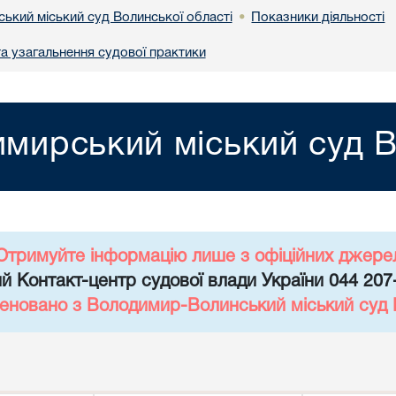
ький міський суд Волинської області
Показники діяльності
•
та узагальнення судової практики
мирський міський суд В
Отримуйте інформацію лише з офіційних джере
й Контакт-центр судової влади України 044 207
еновано з Володимир-Волинський міський суд 