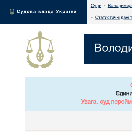
Володимирс
Суди
•
Судова влада України
Статистичні дані 
•
Володи
Єдини
Увага, суд перейм