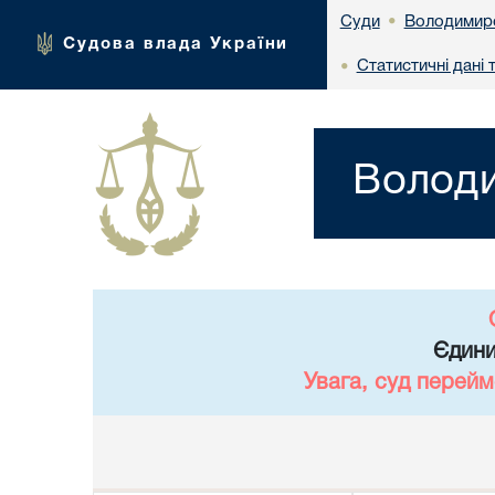
Володимирс
Суди
•
Судова влада України
Статистичні дані 
•
Володи
Єдини
Увага, суд перейм