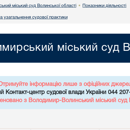
ький міський суд Волинської області
Показники діяльності
•
та узагальнення судової практики
мирський міський суд В
Отримуйте інформацію лише з офіційних джере
й Контакт-центр судової влади України 044 207
еновано з Володимир-Волинський міський суд 