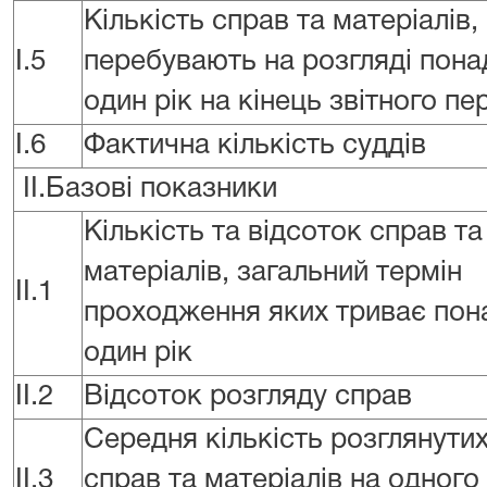
Кількість справ та матеріалів,
I.5
перебувають на розгляді пона
один рік на кінець звітного пе
I.6
Фактична кількість суддів
II.Базові показники
Кількість та відсоток справ та
матеріалів, загальний термін
II.1
проходження яких триває пон
один рік
II.2
Відсоток розгляду справ
Середня кількість розглянути
II.3
справ та матеріалів на одного