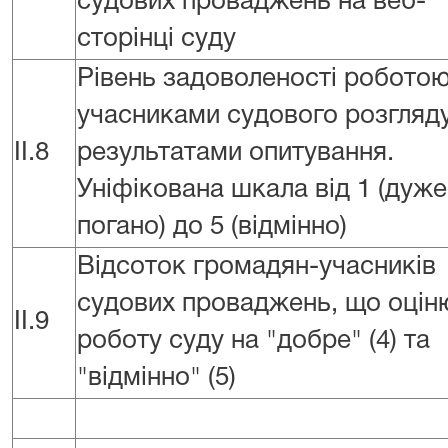
судових проваджень на веб-
сторінці суду
Рівень задоволеності роботою
учасниками судового розгляду
II.8
результатами опитування.
Уніфікована шкала від 1 (дуже
погано) до 5 (відмінно)
Відсоток громадян-учасників
судових проваджень, що оці
II.9
роботу суду на "добре" (4) та
"відмінно" (5)