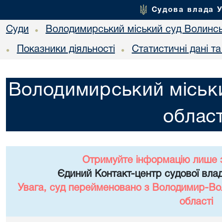
Судова влада 
Суди
Володимирський міський суд Волинсь
•
Показники діяльності
Статистичні дані т
•
•
Володимирський міськи
област
Отримуйте інформацію лише 
Єдиний Контакт-центр судової влад
Увага, суд перейменовано з Володимир-Вол
області