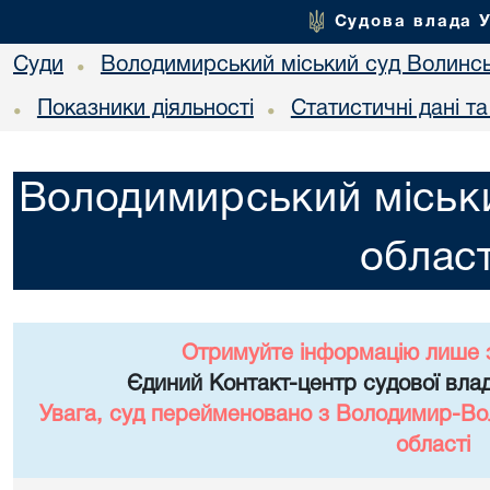
Судова влада 
Суди
Володимирський міський суд Волинсь
•
Показники діяльності
Статистичні дані т
•
•
Володимирський міськи
област
Отримуйте інформацію лише 
Єдиний Контакт-центр судової влад
Увага, суд перейменовано з Володимир-Вол
області