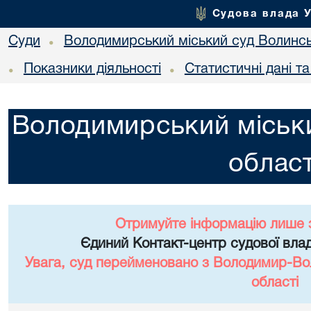
Судова влада 
Суди
Володимирський міський суд Волинсь
•
Показники діяльності
Статистичні дані т
•
•
Володимирський міськи
област
Отримуйте інформацію лише 
Єдиний Контакт-центр судової влад
Увага, суд перейменовано з Володимир-Вол
області