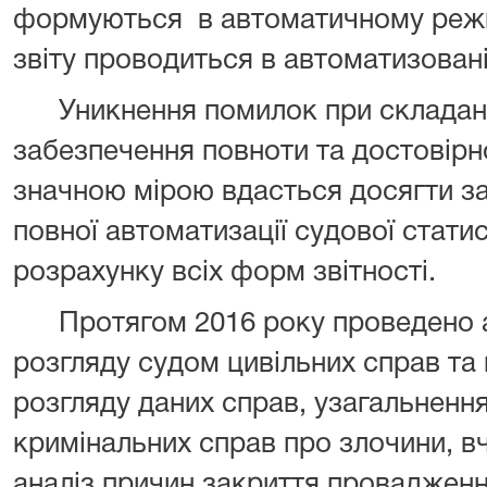
формуються
в автоматичному режи
звіту проводиться в автоматизовані
Уникнення помилок при складанн
забезпечення повноти та достовірн
значною мірою вдасться досягти з
повної автоматизації судової стати
розрахунку всіх форм звітності.
Протягом 2016 року проведено 
розгляду судом цивільних справ та
розгляду даних справ, узагальненн
кримінальних справ про злочини, вч
аналіз причин закриття провадженн