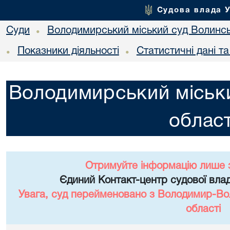
Судова влада 
Суди
Володимирський міський суд Волинсь
•
Показники діяльності
Статистичні дані т
•
•
Володимирський міськи
област
Отримуйте інформацію лише 
Єдиний Контакт-центр судової влад
Увага, суд перейменовано з Володимир-Вол
області