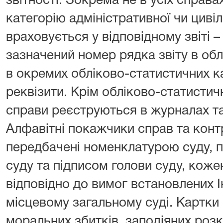
звітності. Зокрема не в усіх справа
категорію адміністративної чи циві
враховується у відповідному звіті –
зазначений номер рядка звіту в обл
в окремих обліково-статистичних ка
реквізити. Крім обліково-статистич
справи реєструються в журналах т
Алфавітні покажчики справ та конт
передбачені номенклатурою суду, п
суду та підписом голови суду, кож
відповідно до вимог встановлених І
місцевому загальному суді. Картки 
моральних збитків, заподіяних роз