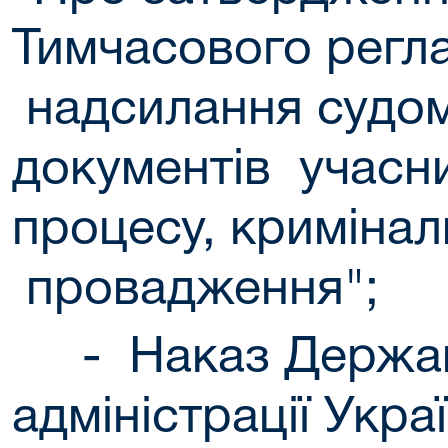
Тимчасового регл
надсилання судом
документів учасн
процесу, кримінал
провадження"
;
-
Наказ Держав
адміністрації Укра