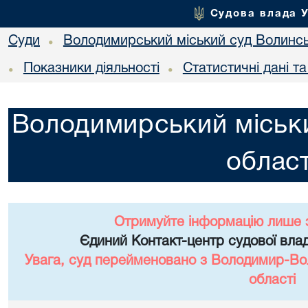
Судова влада 
Суди
Володимирський міський суд Волинсь
•
Показники діяльності
Статистичні дані т
•
•
Володимирський міськи
област
Отримуйте інформацію лише 
Єдиний Контакт-центр судової влад
Увага, суд перейменовано з Володимир-Вол
області