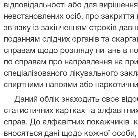
відповідальності або для вирішенн
невстановлених осіб, про закриття
зв'язку із закінченням строків давн
поданням слідчих органів та скаргам 
справам щодо розгляду питань в п
по справам про направлення на при
спеціалізованого лікувального зак
спиртними напоями або наркотичн
Даний облік знаходить своє відо
статистичних картках та алфавітни
справ. До алфавітних покажчиків 
вносяться дані щодо кожної особи,