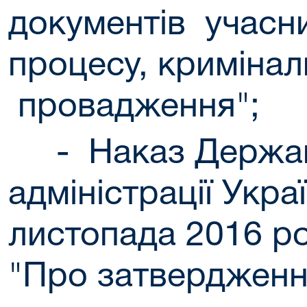
документів учасн
процесу, кримінал
провадження"
;
- Наказ Державн
адміністрації Укра
листопада 2016 р
"Про затверджен