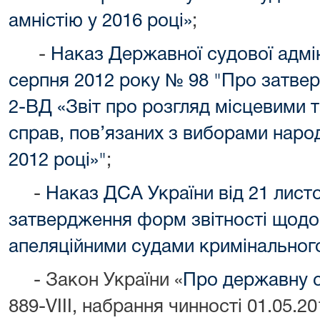
амністію у 2016 році»
;
-
Наказ Державної судової адміні
серпня 2012 року № 98 "Про затве
2-ВД «Звіт про розгляд місцевими 
справ, пов’язаних з виборами народ
2012 році»"
;
-
Наказ ДСА України від 21 лист
затвердження форм звітності щодо
апеляційними судами кримінальног
- Закон України «
Про державну 
889-VIII, набрання чинності 01.05.20