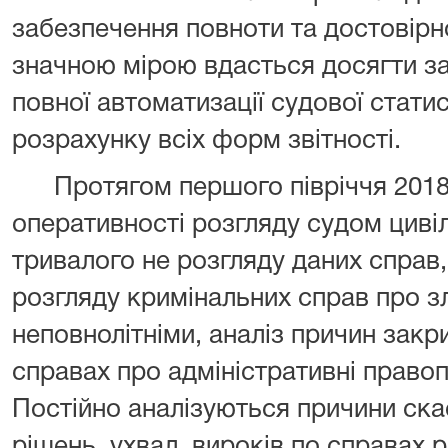
забезпечення повноти та достовірн
значною мірою вдасться досягти з
повної автоматизації судової стати
розрахунку всіх форм звітності.
Протягом першого півріччя 2018 
оперативності розгляду судом циві
тривалого не розгляду даних справ
розгляду кримінальних справ про з
неповнолітніми, аналіз причин зак
справах про адміністративні право
Постійно аналізуються причини ска
рішень, ухвал, вироків по справах 