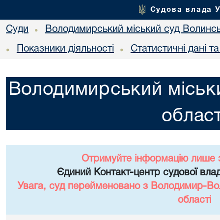
Судова влада 
Суди
Володимирський міський суд Волинсь
•
Показники діяльності
Статистичні дані т
•
•
Володимирський міськи
област
Отримуйте інформацію лише 
Єдиний Контакт-центр судової влад
Увага, суд перейменовано з Володимир-Вол
області