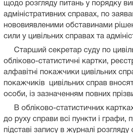
щодо розгляду питань у порядку в
адміністративних справах, по заява
нововиявленими обставинами рішен
сили у цивільних справах та адміні
Старший секретар суду по цивіл
обліково-статистичні картки, реєст
алфавітні покажчики цивільних спр
покажчиків цивільних справ внося
особи, із зазначенням повних прізви
В обліково-статистичних картках
до руху справи всі пункти і графи,
підставі запису в журналі розгляду 