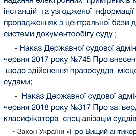
надання електронних примірників к
інстанцій та узгодженої інформаці
провадженнях з центральної бази 
системи документообігу суду
;
-
Наказ Державної судової адміні
червня 2017 року №745 Про внесенн
щодо здійснення правосуддя місце
судами
;
-
Наказ Державної судової адмін
червня 2018 року №317 Про затвер
класифікатора спеціалізацій суддів
- Закон України «
Про Вищий антикор