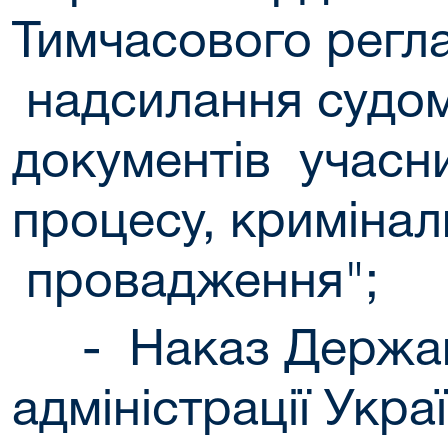
Тимчасового регл
надсилання судом
документів учасн
процесу, кримінал
провадження"
;
- Наказ Державн
адміністрації Укра