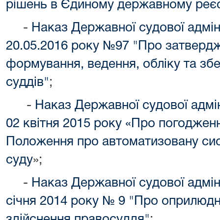
рішень в Єдиному державному реєс
-
Наказ Державної судової адміні
20.05.2016 року №97 "Про затверд
формування, ведення, обліку та зб
суддів"
;
-
Наказ Державної судової адмін
02 квітня
2015 року «Про погодженн
Положення про автоматизовану си
суду
»;
-
Наказ Державної судової адміні
січня 2014 року № 9 "Про оприлюдн
здійснення правосуддя"
;