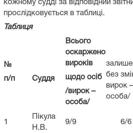
кожному судді за відповідний звітн
прослідковується в таблиці.
Таблиця
Всього
оскаржено
вироків
залише
№
без змі
щодо осіб
п/п
Суддя
вирок 
/вирок –
особа/
особа/
Пікула
1
9/9
6/6
Н.В.