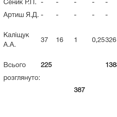
Сеник Р.П.
-
-
-
-
-
Артиш Я.Д.
-
-
-
-
-
Каліщук
37
16
1
0,25
326
А.А.
Всього
225
138
розглянуто:
387