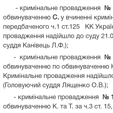
- кримінальне провадження
№ 
обвинуваченню
С.
у вчиненні крим
передбаченого ч.1 ст.125
КК Украї
провадження надійшло до суду 21.0
суддя Канівець Л.Ф.);
-
кримінальне провадження
№ 
обвинуваченню
по обвинуваченню 
Кримінальне провадження надійшло 
(Головуючий суддя Лященко О.В.);
- кримінальне провадження
№ 1
обвинуваченню К. та Т. за ч.3 ст. 15,