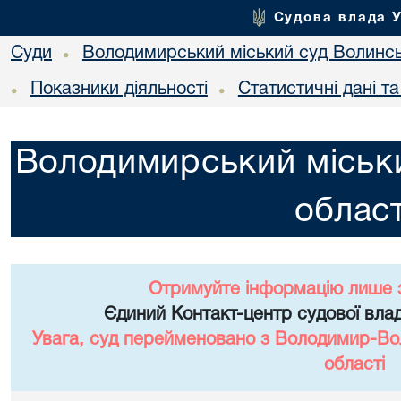
Судова влада 
Суди
Володимирський міський суд Волинсь
•
Показники діяльності
Статистичні дані т
•
•
Володимирський міськи
област
Отримуйте інформацію лише 
Єдиний Контакт-центр судової влад
Увага, суд перейменовано з Володимир-Вол
області