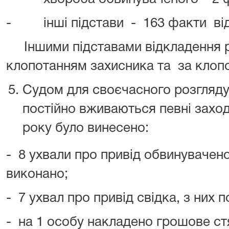
-
інші підстави
-
163 факти
ві
Іншими підставами відкладення р
клопотанням захисника та
за клоп
Судом для своєчасного розгляд
постійно вживаються певні заход
року було винесено:
-
8 ухвали про привід обвинуваченог
виконано;
-
7 ухвал про привід свідка, з них п
-
на 1 особу накладено грошове ст