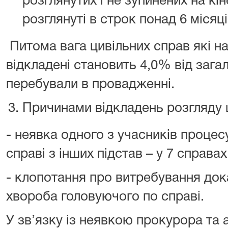
розглянутих і не зупинених на кін
розглянуті в строк понад 6 місяц
Питома вага цивільних справ які на
відкладені становить 4,0% від загал
перебували в провадженні.
Причинами відкладень розгляду ц
- неявка одного з учасників процес
справі з інших підстав – у 7 справах
- клопотання про витребування дока
хвороба головуючого по справі.
У зв’язку із неявкою прокурора та 