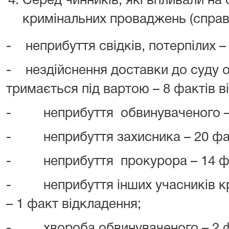
Серед чинників, які впливали на
кримінальних проваджень (справ
-
неприбуття свідків, потерпілих –
-
нездійснення доставки до суду 
тримається під вартою – 8 фактів в
-
неприбуття
обвинуваченого –
-
неприбуття захисника – 20 фа
-
неприбуття
прокурора – 14 ф
-
неприбуття інших учасників 
– 1 факт відкладення;
-
хвороба обвинуваченого – 2 