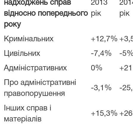
надходжень справ
2013
201
відносно попереднього
рік
рік
року
Кримінальних
+12,7%
+3
Цивільних
-7,4%
-5
Адміністративних
0%
+21
Про адміністративні
-3,1%
-25
правопорушення
Інших справ і
+15,3%
+26
матеріалів