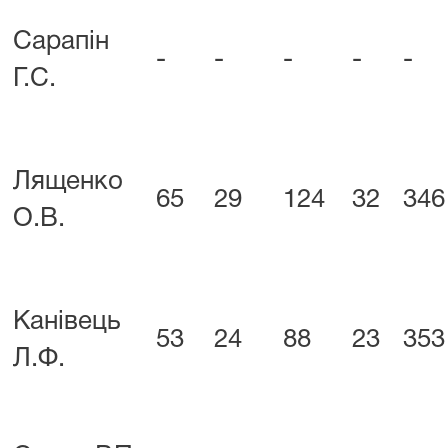
Сарапін
-
-
-
-
-
Г.С.
Лященко
65
29
124
32
346
О.В.
Канівець
53
24
88
23
353
Л.Ф.