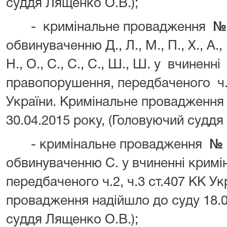
суддя Лященко О.В.);
-
кримінальне провадження
№ 
обвинуваченню
Д., Л., М., П., Х., А., 
Н., О., С., С., С., Ш., Ш. у
вчиненні
правопорушення, передбаченого
ч
України
.
Кримінальне провадження 
30.04.2015 року, (Головуючий суддя 
- кримінальне провадження
№ 
обвинуваченню
С. у вчиненні крим
передбаченого ч.2, ч.3 ст.407 КК Ук
провадження надійшло до суду 18.0
суддя Лященко О.В.);