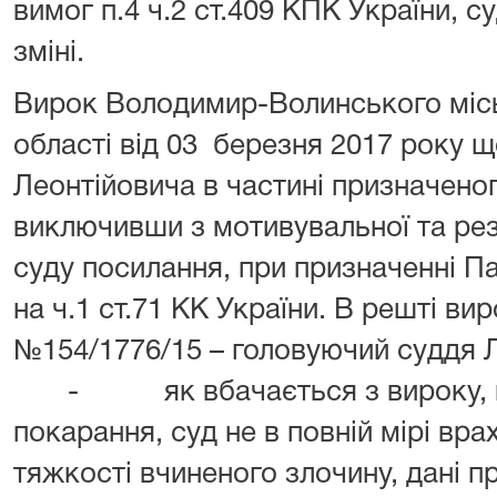
вимог п.4 ч.2 ст.409 КПК України, с
зміні.
Вирок Володимир-Волинського місь
області від 03 березня 2017 року 
Леонтійовича в частині призначено
виключивши з мотивувальної та ре
суду посилання, при призначенні П
на ч.1 ст.71 КК України. В решті ви
№154/1776/15 – головуючий суддя Л
- як вбачається з вироку, при
покарання, суд не в повній мірі вра
тяжкості вчиненого злочину, дані п