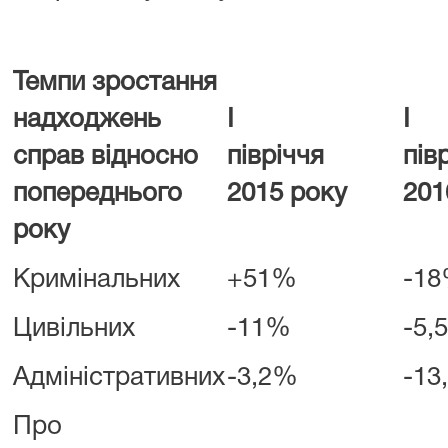
Темпи зростання
надходжень
І
І
справ відносно
півріччя
пі
попереднього
2015 року
201
року
Кримінальних
+51%
-1
Цивільних
-11%
-5,
Адміністративних
-3,2%
-13
Про