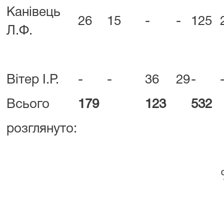
Канівець
26
15
-
-
125
Л.Ф.
Вітер І.Р.
-
-
36
29
-
Всього
179
123
532
розглянуто: