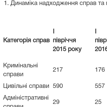
Динаміка надходження справ та м
І
І
Категорія справ
півріччя
пі
2015 року
201
Кримінальні
217
176
справи
Цивільні справи
590
557
Адміністративні
29
25
справи