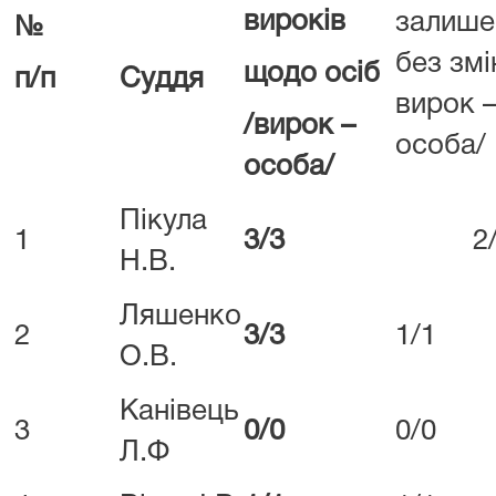
вироків
залише
№
без змі
щодо осіб
п/п
Суддя
вирок 
/вирок –
особа/
особа/
Пікула
1
3/3
2/
Н.В.
Ляшенко
2
3/3
1/1
О.В.
Канівець
3
0/0
0/0
Л.Ф