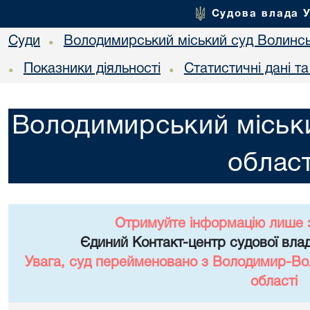
Судова влада 
Суди
Володимирський міський суд Волинсь
•
Показники діяльності
Статистичні дані т
•
•
Володимирський міськи
област
Отримуйте інформацію лише 
Єдиний Контакт-центр судової влад
Увага, суд перейменовано з Володимир-Вол
області