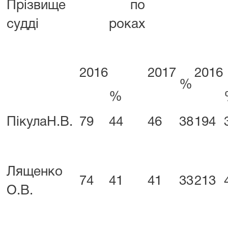
Прізвище
по
судді
роках
2016
2017
2016
%
%
ПікулаН.В.
79
44
46
38
194
Лященко
74
41
41
33
213
О.В.