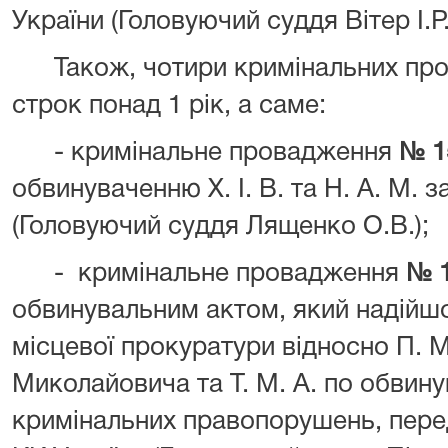
України (Головуючий суддя Вітер І.Р.
Також, чотири кримінальних пров
строк понад 1 рік, а саме:
- кримінальне провадження
№ 1
обвинуваченню Х. І. В. та Н. А. М. з
(Головуючий суддя Лященко О.В.);
- кримінальне провадження
№ 
обвинувальним актом, який надійш
місцевої прокуратури відносно П. М
Миколайовича та Т. М. А. по обвин
кримінальних правопорушень, передб