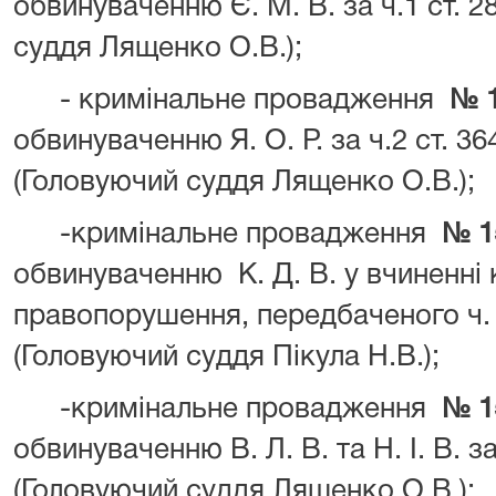
обвинуваченню Є. М. В. за ч.1 ст. 
суддя Лященко О.В.);
- кримінальне провадження
№ 1
обвинуваченню Я. О. Р. за ч.2 ст. 364
(Головуючий суддя Лященко О.В.);
-кримінальне провадження
№ 1
обвинуваченню К. Д. В. у вчиненні
правопорушення, передбаченого ч. 1
(Головуючий суддя Пікула Н.В.);
-кримінальне провадження
№ 1
обвинуваченню В. Л. В. та Н. І. В. з
(Головуючий суддя Лященко О.В.);