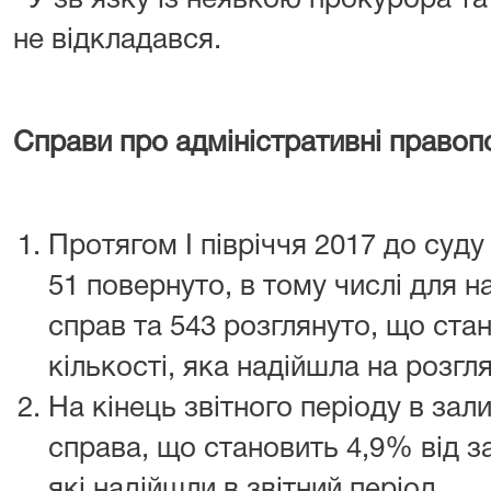
У зв’язку із неявкою прокурора та
не відкладався.
Справи про адміністративні право
Протягом І півріччя 2017 до суду
51 повернуто, в тому числі для 
справ та 543 розглянуто, що ста
кількості, яка надійшла на розгля
На кінець звітного періоду в за
справа, що становить 4,9% від за
які надійшли в звітний період.