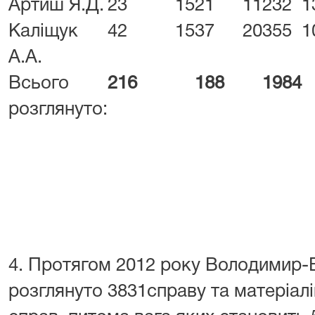
Артиш Я.Д.
23
15
21
11
232
1
Каліщук
42
15
37
20
355
1
А.А.
Всього
216
188
1984
розглянуто:
4. Протягом 2012 року Володимир-
розглянуто 3831справу та матеріалі