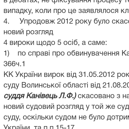
в дебатах, не фіксування процесу 
випадку, коли про це заявлялося кл
4. Упродовж 2012 року було скасо
новий розгляд
4 вироки щодо 5 осіб, а саме:
1) по справі про обвинувачення Кась
366ч.1
КК України вирок від 31.05.2012 ро
суду Волинської області від 21.08.
суддя Канівець Л.Ф.)
скасовано з н
новий судовий розгляд у той же су
суду, оскільки судом не було дотри
України, та п.п.15-17