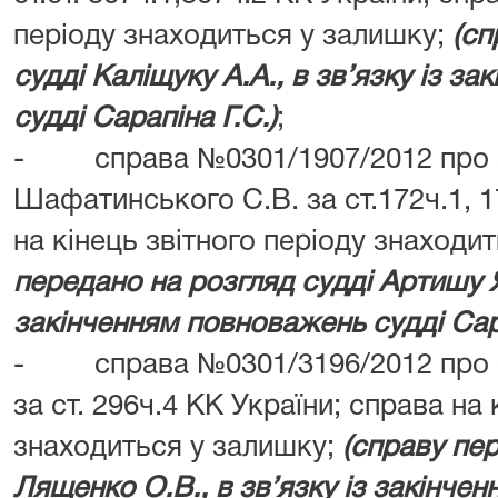
періоду знаходиться у залишку;
(сп
судді Каліщуку А.А., в зв’язку із з
судді Сарапіна Г.С.)
;
- справа №0301/1907/2012 про 
Шафатинського С.В. за ст.172ч.1, 1
на кінець звітного періоду знаходи
передано на розгляд судді Артишу Я.
закінченням повноважень судді Сара
- справа №0301/3196/2012 про о
за ст. 296ч.4 КК України; справа на 
знаходиться у залишку;
(справу пер
Лященко О.В., в зв’язку із закінче