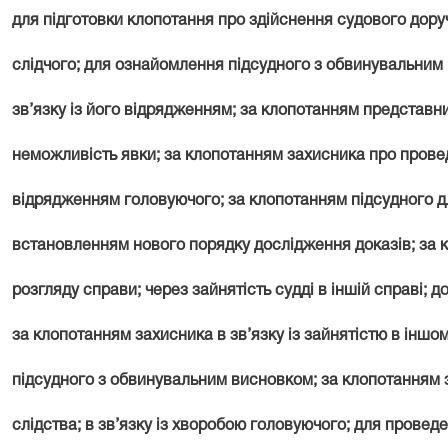
для підготовки клопотання про здійснення судового дору
слідчого; для ознайомлення підсудного з обвинувальним
зв’язку із його відрядженням; за клопотанням представн
неможливість явки; за клопотанням захисника про проведе
відрядженням головуючого; за клопотанням підсудного дл
встановленням нового порядку дослідження доказів; за 
розгляду справи; через зайнятість судді в іншій справі; д
за клопотанням захисника в зв’язку із зайнятістю в інш
підсудного з обвинувальним висновком; за клопотанням
слідства; в зв’язку із хворобою головуючого; для провед