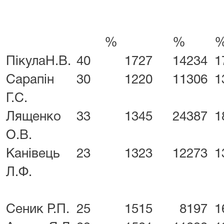
%
%
ПікулаН.В.
40
17
27
14
234
1
Сарапін
30
12
20
11
306
1
Г.С.
Лященко
33
13
45
24
387
1
О.В.
Канівець
23
13
23
12
273
1
Л.Ф.
Сеник Р.П.
25
15
15
8
197
1