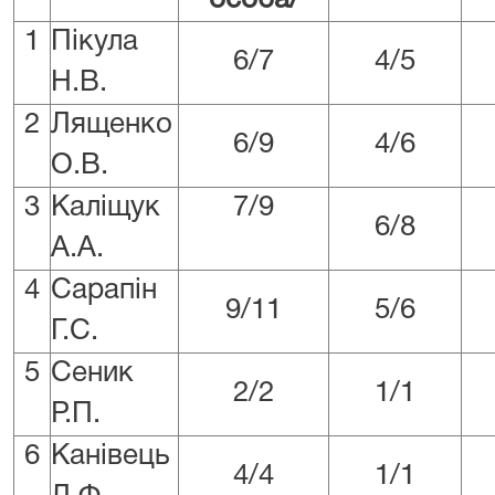
особа/
1
Пікула
6/7
4/5
Н.В.
2
Лященко
6/9
4/6
О.В.
3
Каліщук
7/9
6/8
А.А.
4
Сарапін
9/11
5/6
Г.С.
5
Сеник
2/2
1/1
Р.П.
6
Канівець
4/4
1/1