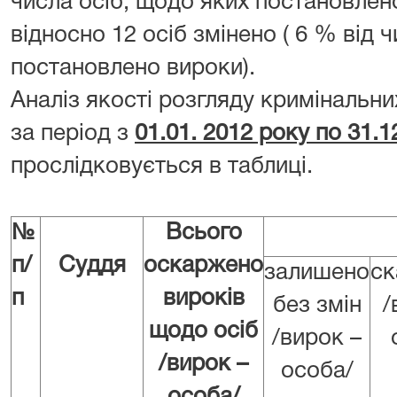
числа осіб, щодо яких постановлено
відносно 12 осіб змінено ( 6 % від 
постановлено вироки).
Аналіз якості розгляду кримінальн
за період з
01.01. 2012 року по 31.1
прослідковується в таблиці.
№
Всього
З 
п/
Суддя
оскаржено
залишено
ск
п
вироків
без змін
/
щодо осіб
/вирок –
/вирок –
особа/