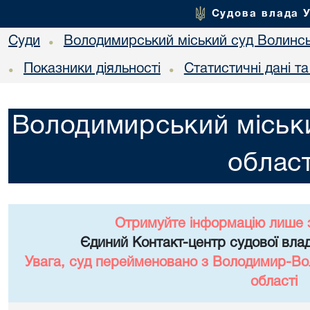
Судова влада 
Суди
Володимирський міський суд Волинсь
•
Показники діяльності
Статистичні дані т
•
•
Володимирський міськи
област
Отримуйте інформацію лише 
Єдиний Контакт-центр судової влад
Увага, суд перейменовано з Володимир-Вол
області