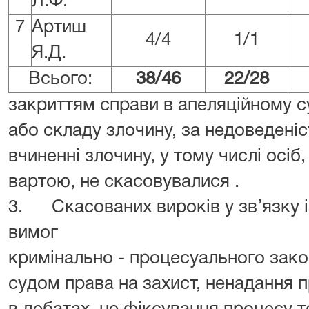
Л.Ф.
7
Артиш
4/4
1/1
Я.Д.
Всього:
38/46
22/28
закриттям справи в апеляційному су
або складу злочину, за недоведеніс
вчиненні злочину, у тому числі осіб,
вартою, не скасовувалися .
3. Скасованих вироків у зв’язку 
вимог
кримінально - процесуального зак
судом права на захист, ненадання 