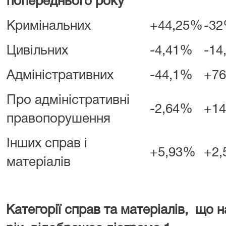
попереднього року
Кримінальних
+44,25%
-3
Цивільних
-4,41%
-14
Адміністративних
-44,1%
+7
Про адміністративні
-2,64%
+1
правопорушення
Інших справ і
+5,93%
+2
матеріалів
Категорії справ та матеріалів, що 