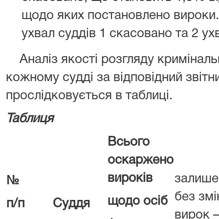
щодо яких постановлено вироки.
ухвал суддів 1 скасовано та 2 ух
Аналіз якості розгляду криміналь
кожному судді за відповідний звітн
прослідковується в таблиці
Таблиця
Всього
З 
оскаржено
вироків
залише
№
без змі
щодо осіб
п/п
Суддя
вирок 