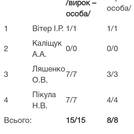
/вирок –
особа/
особа/
1
Вітер І.Р.
1/1
1/1
Каліщук
2
0/0
0/0
А.А.
Ляшенко
3
7/7
3/3
О.В.
Пікула
4
7/7
4/4
Н.В.
Всього:
15/15
8/8