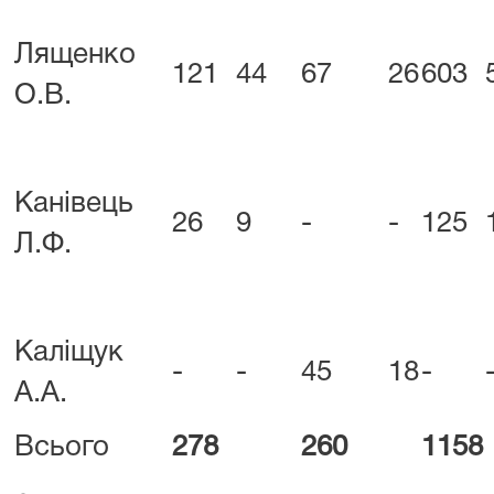
Лященко
121
44
67
26
603
О.В.
Канівець
26
9
-
-
125
Л.Ф.
Каліщук
-
-
45
18
-
А.А.
Всього
278
260
1158