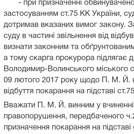
- при призначенні обвинуваченом
застосуванням ст.75 КК України, суд
дотримав вказаних вимог закону. З
суду в частині звільнення від відб
визнати законним та обґрунтованим,
а тому скарга прокурора підлягає д
Володимир-Волинського міського су
09 лютого 2017 року щодо П. М. Й. в
відбуття покарання на підставі ст.7
Вважати П. М. Й. винним у вчиненн
правопорушення, передбаченого ч.2
призначення покарання на підставі с