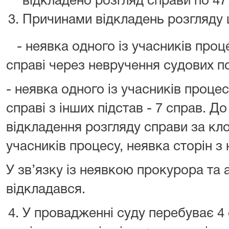
відкладено розгляд справи по 47
Причинами відкладень розгляду ц
- неявка одного із учасників проце
справі через невручення судових по
- неявка одного із учасників процес
справі з інших підстав - 7 справ. Д
відкладення розгляду справи за кл
учасників процесу, неявка сторін з
У зв’язку із неявкою прокурора та
відкладався.
У провадженні суду перебуває 4 