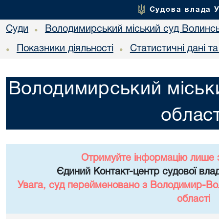
Судова влада 
Суди
Володимирський міський суд Волинсь
•
Показники діяльності
Статистичні дані т
•
•
Володимирський міськи
област
Отримуйте інформацію лише 
Єдиний Контакт-центр судової влад
Увага, суд перейменовано з Володимир-Вол
області