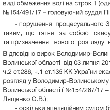
виді обмеження волі на строк 1 (один)
№154/491/17 – головуючий суддя Пік
- порушення процесуального За
таким, що тягне за собою скасу
та призначення нового розгляду в
Відповідно вирок Володимир-Воли
Волинської області від 03 липня 20
ч.2 ст.286, ч.1 ст.135 КК України с
розгляд у Володимир-Волинському 
Волинської області ( №154/267/17 
Лященко О.В.);
- оскільки апеляційним судом бул