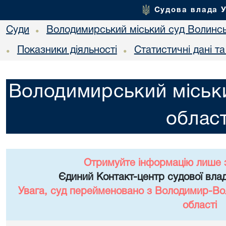
Судова влада 
Суди
Володимирський міський суд Волинсь
•
Показники діяльності
Статистичні дані т
•
•
Володимирський міськи
област
Отримуйте інформацію лише 
Єдиний Контакт-центр судової влад
Увага, суд перейменовано з Володимир-Вол
області